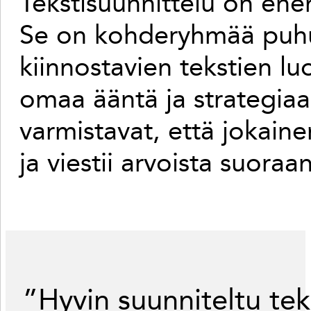
Tekstisuunnittelu on ene
Se on kohderyhmää puhut
kiinnostavien tekstien lu
omaa ääntä ja strategi
varmistavat, että jokaine
ja viestii arvoista suoraan
”Hyvin suunniteltu teks