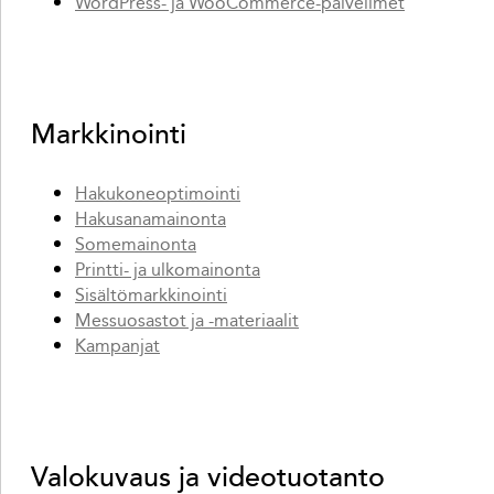
WordPress- ja WooCommerce-palvelimet
Markkinointi
Hakukoneoptimointi
Hakusanamainonta
Somemainonta
Printti- ja ulkomainonta
Sisältömarkkinointi
Messuosastot ja -materiaalit
Kampanjat
Valokuvaus ja videotuotanto