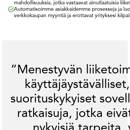
mahdollisuuksia, jotka vastaavat ainutlaatuisia liike
Automatisoimme asiakkaidemme prosesseja ja luo
verkkokaupan myyntiä ja erottavat yrityksesi kilpail
”Menestyvän liiketoim
käyttäjäystävälliset,
suorituskykyiset sove
ratkaisuja, jotka eivä
nykyisiä tarpeita,