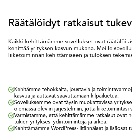
Räätälöidyt ratkaisut tuke
Kaikki kehittämämme sovellukset ovat räätälöitävi
kehittää yrityksen kasvun mukana. Meille sovellust
liiketoiminnan kehittämiseen ja tuloksen tekemi
Kehitämme tehokkaita, joustavia ja toimintavarmoja 
kasvua ja auttavat saavuttamaan kilpailuetua.
Sovelluksemme ovat täysin muokattavissa yrityksesi y
olemassa oleviin järjestelmiin, jotta liiketoimintasi 
Varmistamme, että kehittämämme ratkaisut ovat help
tukien yrityksesi ydintoimintoja ja arkea.
Kehittämämme WordPress-liitännäiset ja lisäosat tuo