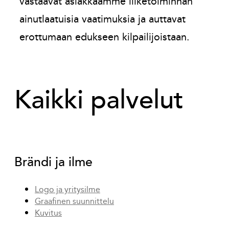
vastaavat asiakkaamme liiketoiminnan
ainutlaatuisia vaatimuksia ja auttavat
erottumaan edukseen kilpailijoistaan.
Kaikki palvelut
Brändi ja ilme
Logo ja yritysilme
Graafinen suunnittelu
Kuvitus