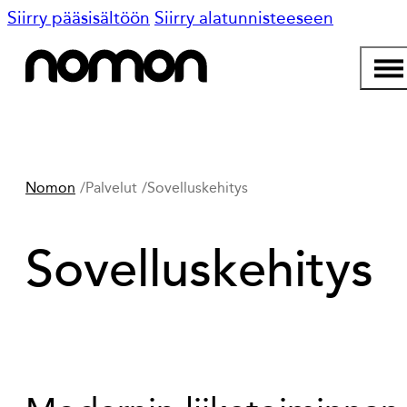
Siirry pääsisältöön
Siirry alatunnisteeseen
Nomon
Palvelut
Sovelluskehitys
Sovelluskehitys