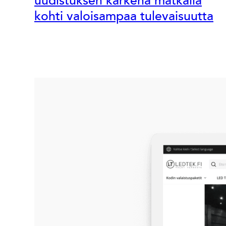
uudistuksen kärkenä matkalla
kohti valoisampaa tulevaisuutta