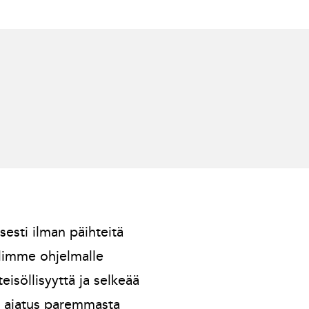
esti ilman päihteitä
elimme ohjelmalle
eisöllisyyttä ja selkeää
n ajatus paremmasta