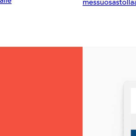
alle
messuosastolla