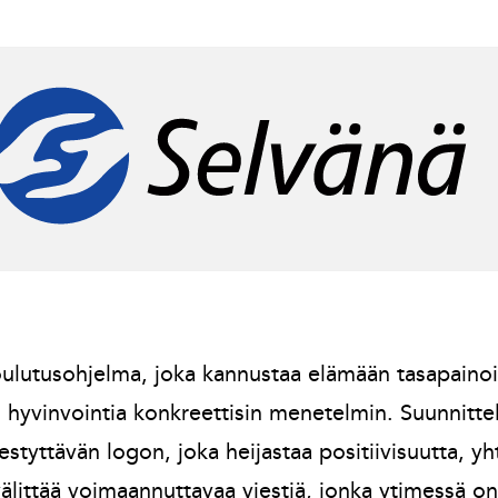
ulutusohjelma, joka kannustaa elämään tasapainois
en hyvinvointia konkreettisin menetelmin. Suunnitt
estyttävän logon, joka heijastaa positiivisuutta, yht
älittää voimaannuttavaa viestiä, jonka ytimessä o