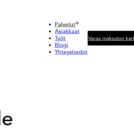
Palvelut
Asiakkaat
Työt
Varaa maksuton kart
Blogi
Yhteystiedot
le