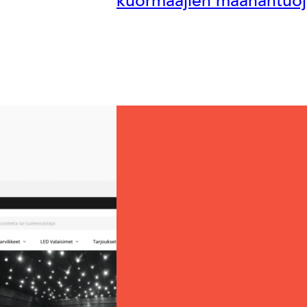
kuormaajien maahantuoj