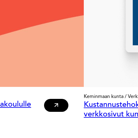
Keminmaan kunta / Verk
akoululle
Kustannusteho
verkkosivut kun