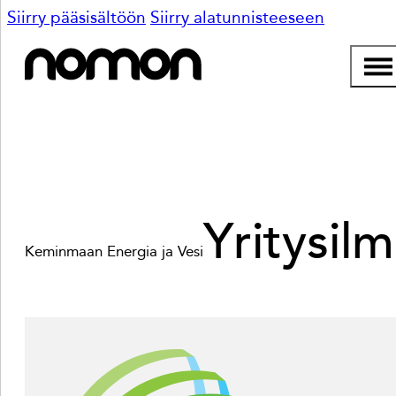
Siirry pääsisältöön
Siirry alatunnisteeseen
Yritysilm
Keminmaan Energia ja Vesi